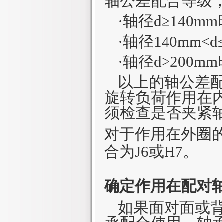
轴公差配合等级
·轴径
d
≥
140mm
·轴径
140
mm
<d
·轴径
d>200mm
以上的轴公差
旋转负荷作用在
须检查是否夹紧
对于作用在外圈
合为
J6
或
H7
。
确定作用在配对
如果面对面或