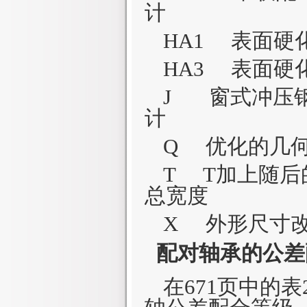
计
HA1 表面硬
HA3 表面硬
J 窗式冲压
计
Q 优化的几
T T加上随
总宽度
X 外形尺寸改
配对轴承的公差
在
671
页中的表