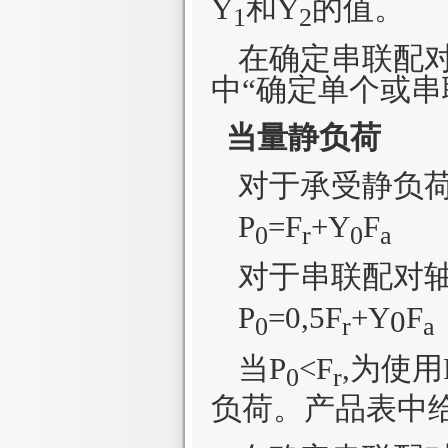
Y
和
Y
的值。
1
2
在确定串联配对
中“确定单个或
当量静负荷
对于承受静负
P
=F
+
Y
F
0
r
0
a
对于串联配对
P
=0,5
F
+
Y
F
0
0
r
a
当
P
<F
,
为使用
0
r
负荷。产品表中