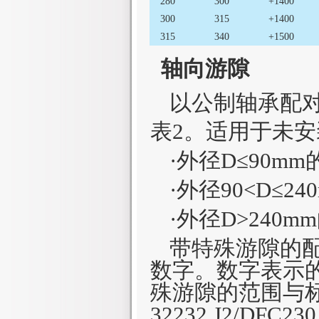
280
300
+1400
300
315
+1400
315
340
+1500
轴向游隙
以公制轴承配
表2。适用于未
·外径
D
≤90mm
·外径
90<
D
≤24
·外径
D>
240
mm
带特殊游隙的
数字。数字表示
殊游隙的范围与
32232
J2/DFC230