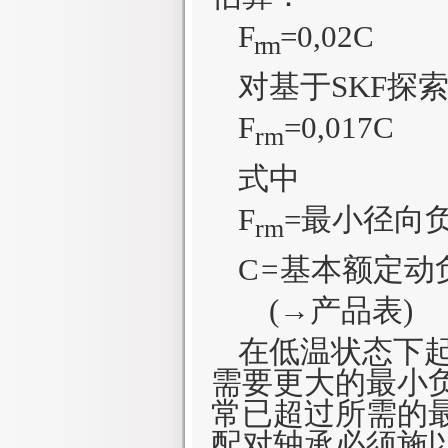
F
=
0,
02
C
rm
对基于
SKF
探
F
=0,017C
rm
式中
F
=最小径向
rm
C
=
基本额定动
(→产品表)
在低温状态下
需要更大的最小
常已超过所需的
配对轴承必须施