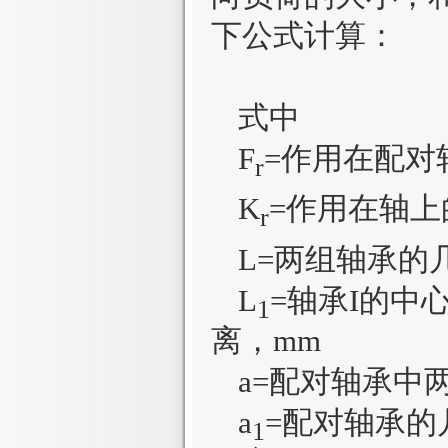
下公式计算：
式中
F
=作用在配对
r
K
=作用在轴上
r
L=两组轴承的
L
=轴承I的中
1
离，mm
a=配对轴承中
a
=配对轴承的
1