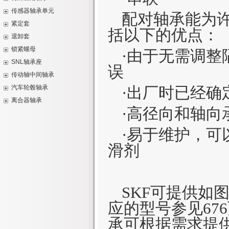
球面滚子推力轴承
圈
双向推力球轴承
子轴承
配退卸套的CARB圆环滚
配退卸套的球面滚子轴承
传感器轴承单元
密封混合陶瓷深沟球轴承
配对轴承能为
双向推力球轴承-带调心座
子轴承
紧定套
传感器轴承单元
混合陶瓷深沟球轴承
圈
括以下的优点：
退卸套
用于公制轴
INSOCOAT电绝缘深沟球
锁紧螺母
·由于无需调
退卸套
用于英制轴
轴承
INSOCOAT电绝缘圆柱滚
SNL轴承座
带锁定垫圈的KM(L)锁紧
误
子轴承
高温单列深沟球轴承
传动轴中间轴承
配紧定套的轴承
螺母
带锁定扣的HM锁紧螺母
高温Y公制轴和带沉头螺钉
汽车轮毂轴承
·出厂时已经
传动轴中间轴承
圆柱孔轴承
MB锁定垫圈
高温Y英制轴和带沉头螺钉
离合器轴承
汽车轮毂轴承
MS锁定扣
·高径向和轴向
高温Y公制轴，带立式轴承
离合器轴承
轮毂轴承组件
带内置锁定装置的KMK锁
座
高温Y英制轴，带立式轴承
·易于维护，
紧螺母
带锁定螺钉的KMFE锁紧
座
高温Y公制轴，带方形法兰
滑剂
螺母
带锁定销的KMT精密锁紧
型轴承座
高温Y英制轴，带方形法兰
螺母
带锁定销的KMTA精密锁紧
型轴承座
高温Y公制轴，带菱形法兰
螺母
型轴承座
高温Y英制轴，带菱形法兰
SKF
可提供如图
型轴承座
应的型号参见67
承可根据需求提