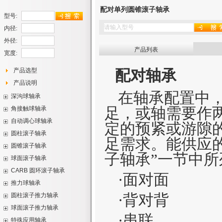
配对单列圆锥滚子轴承
型号:
内径:
外径:
产品列表
宽度:
产品选型
配对轴承
产品说明
在轴承配置中
深沟球轴承
足，或轴需要作
角接触球轴承
单列深沟球轴承
自动调心球轴承
单列角接触球轴承
定的预紧或游隙的
带装球缺口的单列深沟球
圆柱滚子轴承
自动调心球轴承
双列角接触球轴承
轴承
不锈钢深沟球轴承
足需求。能供应的
圆锥滚子轴承
单列圆柱滚子轴承
密封自动调心球轴承
四点接触球轴承
双列深沟球轴承
子轴承”一节中
球面滚子轴承
公制单列圆锥滚子轴承
单列满装圆柱滚子轴承
具加长内圈自动调心球轴
双列凸轮滚子
单列凸轮滚子
CARB 圆环滚子轴承
球面滚子轴承
英制单列圆锥滚子轴承
双列满装圆柱滚子轴承
·面对面
承
配紧定套自动调心球轴承
推力球轴承
密封CARB圆环滚子轴承
密封球面滚子轴承
带凸缘外圈的公制单列圆
·背对背
圆柱滚子推力轴承
单向推力球轴承
CARB圆环滚子轴承
振动机械用球面滚子轴承
锥滚子轴承
配对单列圆锥滚子轴承
球面滚子推力轴承
圆柱滚子推力轴承
单向推力球轴承-带调心座
配紧定套的CARB圆环滚
配紧定套的球面滚子轴承
·串联
特殊应用轴承