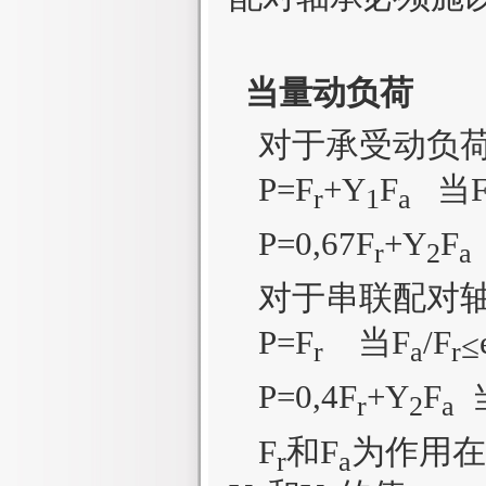
当量动
负荷
对于承受动负
P=F
+Y
F
当
r
1
a
P
=0,67
F
+
Y
F
r
2
a
对于串联配对
P=F
当
F
/F
≤
r
a
r
P=0,4F
+Y
F
r
2
a
F
和
F
为作用在
r
a